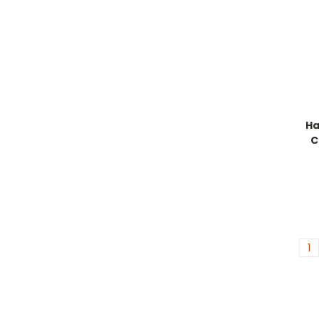
Ha
C
1