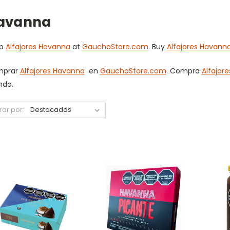
avanna
op
Alfajores Havanna
at
GauchoStore.com
. Buy
Alfajores Havann
mprar
Alfajores Havanna
en
GauchoStore.com
. Compra
Alfajor
do.
trar por: