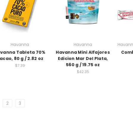
Havanna
Havanna
Havann
vanna Tableta 70%
Havanna Mini Alfajores
Comb
acao, 80 g / 2.82 oz
Edicion Mar Del Plata,
560 g / 19.75 oz
$7.39
$42.35
2
3