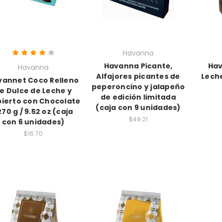
Havanna
Havanna Picante,
Hav
Havanna
Alfajores picantes de
Leche
vannet Coco Relleno
peperoncino y jalapeño
e Dulce de Leche y
de edición limitada
ierto con Chocolate
(caja con 9 unidades)
 270 g / 9.52 oz (caja
$49.21
con 6 unidades)
$16.70