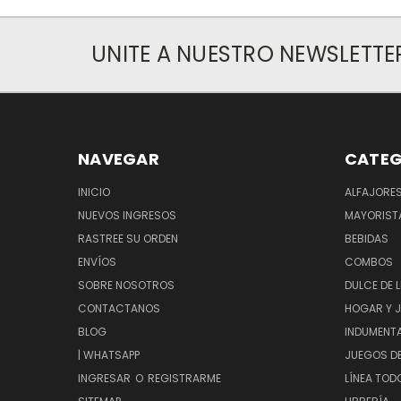
UNITE A NUESTRO NEWSLETTE
NAVEGAR
CATEG
INICIO
ALFAJORE
NUEVOS INGRESOS
MAYORIST
RASTREE SU ORDEN
BEBIDAS
ENVÍOS
COMBOS
SOBRE NOSOTROS
DULCE DE 
CONTACTANOS
HOGAR Y 
BLOG
INDUMENT
| WHATSAPP
JUEGOS D
INGRESAR
O
REGISTRARME
LÍNEA TOD