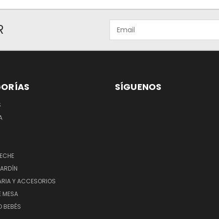
Email
R
ORÍAS
SÍGUENOS
S
A
LECHE
JARDÍN
ARIA Y ACCESORIOS
E MESA
O BEBÉS