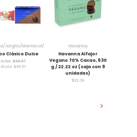
a/Jorgito/Mantecol/
Havanna
o Clásico Dulce
Havanna Alfajor
Vegano 70% Cacao, 630
Antes:
$48.67
g / 22.22 oz (caja con 9
Ahora:
$45.01
unidades)
$32.09