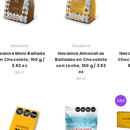
Havanna
Havanna
vanna Maní Bañado
Havanna Almendras
Hava
n Chocolate, 100 g /
Bañadas en Chocolate
Choc
3.52 oz
con Leche, 100 g / 3.52
oz
$8.01
$9.32
SALE