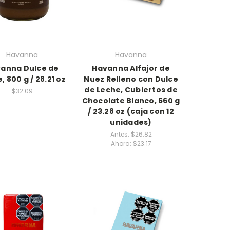
Havanna
Havanna
anna Dulce de
Havanna Alfajor de
, 800 g / 28.21 oz
Nuez Relleno con Dulce
de Leche, Cubiertos de
$32.09
Chocolate Blanco, 660 g
/ 23.28 oz (caja con 12
unidades)
Antes:
$26.82
Ahora:
$23.17