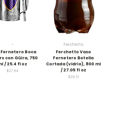
-
Ferchetto
 Fernetero Boca
Ferchetto Vaso
rs con Güira, 750
Fernetero Botella
l / 25.4 fl oz
Cortada (vidrio), 800 ml
/ 27.05 fl oz
$27.64
$29.21