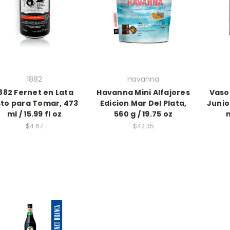
1882
Havanna
882 Fernet en Lata
Havanna Mini Alfajores
Vaso
sto para Tomar, 473
Edicion Mar Del Plata,
Junio
ml / 15.99 fl oz
560 g / 19.75 oz
m
$4.67
$42.35