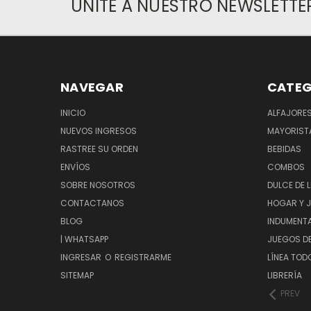
UNITE A NUESTRO NEWSLETTE
NAVEGAR
CATEG
INICIO
ALFAJORE
NUEVOS INGRESOS
MAYORIST
RASTREE SU ORDEN
BEBIDAS
ENVÍOS
COMBOS
SOBRE NOSOTROS
DULCE DE 
CONTACTANOS
HOGAR Y 
BLOG
INDUMENT
| WHATSAPP
JUEGOS D
INGRESAR
O
REGISTRARME
LÍNEA TOD
SITEMAP
LIBRERÍA
PREV