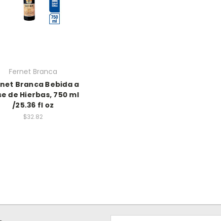
Fernet Branca
net Branca Bebida a
e de Hierbas, 750 ml
/25.36 fl oz
$32.82
Email