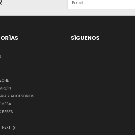
R
ORÍAS
SÍGUENOS
S
A
LECHE
JARDÍN
ARIA Y ACCESORIOS
E MESA
O BEBÉS
NEXT