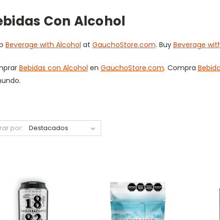
ebidas Con Alcohol
op
Beverage with Alcohol
at
GauchoStore.com
. Buy
Beverage with
mprar
Bebidas con Alcohol
en
GauchoStore.com
. Compra
Bebida
mundo.
trar por: