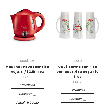
Moulinex
CBSé
Moulinex Pava Eléctrica
CBSé Termo con Pico
Roja, 1 l / 33.81 fl oz
Vertedor, 650 cc / 21.97
fl oz
$97.08
$44.53
Ver Rápido
Ver Rápido
Compare
Compare
Añadir Al Carrito