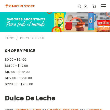
INICIO
DULCE DE LECHE
SHOP BY PRICE
$0.00 - $61.00
$61.00 - $117.00
$117.00 - $172.00
$172.00 - $228.00
$228.00 - $283.00
Dulce De Leche
Shop
Caramel Sauce
at
GauchoStore.com
. Buy
Caramel