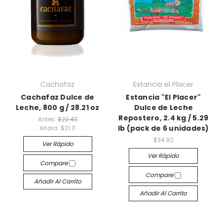
Cachafaz
Estancia el Placer
Cachafaz Dulce de
Estancia "El Placer"
Leche, 800 g / 28.21 oz
Dulce de Leche
Repostero, 2.4 kg / 5.29
Antes:
$22.43
lb (pack de 6 unidades)
Ahora:
$21.11
$34.82
Ver Rápido
Ver Rápido
Compare
Compare
Añadir Al Carrito
Añadir Al Carrito