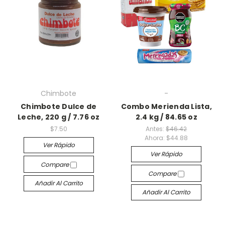
Chimbote
-
Chimbote Dulce de
Combo Merienda Lista,
Leche, 220 g / 7.76 oz
2.4 kg / 84.65 oz
$7.50
Antes:
$46.42
Ahora:
$44.88
Ver Rápido
Ver Rápido
Compare
Compare
Añadir Al Carrito
Añadir Al Carrito