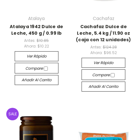
Atalaya
Cachafaz
Atalaya 1942 Dulce de
Cachafaz Dulce de
Leche, 450 g / 0.99 lb
Leche, 5.4 kg / 11.90 oz
(caja con 12 unidades)
Antes:
$10.85
Ahora:
$10.22
Antes:
$124.28
Ahora:
$96.52
Ver Rápido
Ver Rápido
Compare
Compare
Añadir Al Carrito
Añadir Al Carrito
SALE