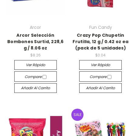
Arcor
Fun Candy
Arcor Selección
Crazy Pop Chupetin
Bombones Surtid, 228,6
Frutilla, 12 g / 0.42 oz ea
g / 8.06 oz
(pack de 5 unidades)
$8.26
$3.04
Ver Rápido
Ver Rápido
Compare
Compare
Añadir Al Carrito
Añadir Al Carrito
SALE