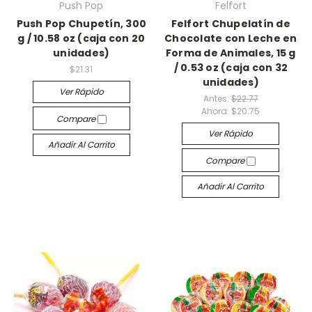
Push Pop
Felfort
Push Pop Chupetín, 300
Felfort Chupelatín de
g / 10.58 oz (caja con 20
Chocolate con Leche en
unidades)
Forma de Animales, 15 g
/ 0.53 oz (caja con 32
$21.31
unidades)
Ver Rápido
Antes:
$22.77
Ahora:
$20.75
Compare
Ver Rápido
Añadir Al Carrito
Compare
Añadir Al Carrito