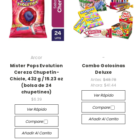
Arcor
-
Mister Pops Evolution
Combo Golosinas
Cereza Chupetín-
Deluxe
Chicle, 432 g / 15.23 oz
Antes:
$48.78
(bolsa de 24
Ahora:
$41.44
chupetines)
Ver Rápido
$6.39
Compare
Ver Rápido
Añadir Al Carrito
Compare
Añadir Al Carrito