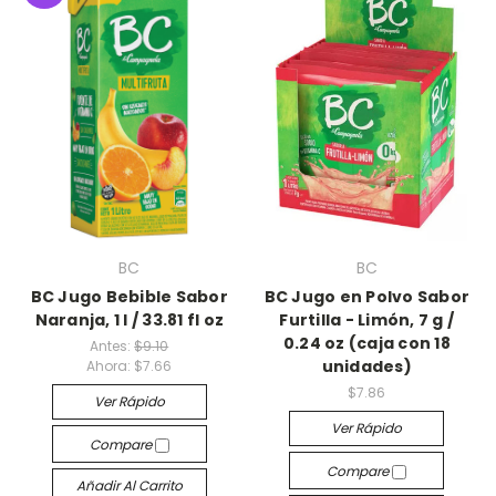
BC
BC
BC Jugo Bebible Sabor
BC Jugo en Polvo Sabor
Naranja, 1 l / 33.81 fl oz
Furtilla - Limón, 7 g /
0.24 oz (caja con 18
Antes:
$9.10
unidades)
Ahora:
$7.66
$7.86
Ver Rápido
Ver Rápido
Compare
Compare
Añadir Al Carrito