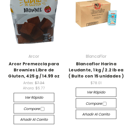
Arcor
BlancaFlor
Arcor Premezcla para
Blancaflor Harina
Brownies Libre de
Leudante, 1 kg / 2.2 lb ea
Gluten, 425 g / 14.99 oz
( Bulto con 15 unidades )
Antes:
$7.34
$78.01
Ahora:
$5.77
Ver Rápido
Ver Rápido
Compare
Compare
Añadir Al Carrito
Añadir Al Carrito