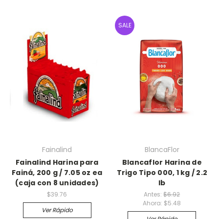
SALE
Fainalind
BlancaFlor
Fainalind Harina para
Blancaflor Harina de
Fainá, 200 g / 7.05 oz ea
Trigo Tipo 000, 1 kg / 2.2
(caja con 8 unidades)
lb
$39.76
Antes:
$6.92
Ahora:
$5.48
Ver Rápido
Ver Rápido