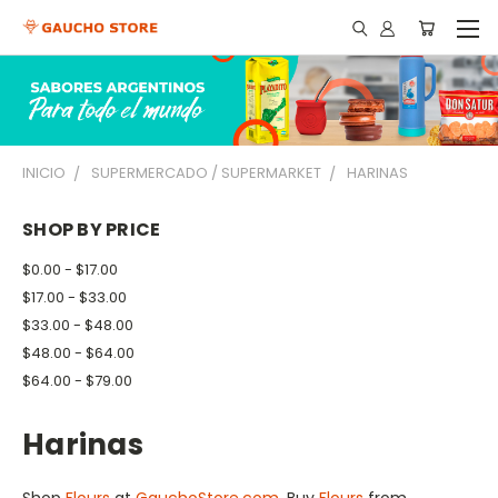
INICIO
SUPERMERCADO / SUPERMARKET
HARINAS
SHOP BY PRICE
$0.00 - $17.00
$17.00 - $33.00
$33.00 - $48.00
$48.00 - $64.00
$64.00 - $79.00
Harinas
Shop
Flours
at
GauchoStore.com
. Buy
Flours
from