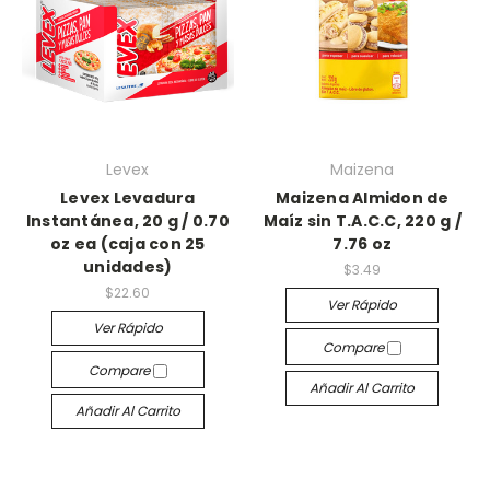
Levex
Maizena
Levex Levadura
Maizena Almidon de
Instantánea, 20 g / 0.70
Maíz sin T.A.C.C, 220 g /
oz ea (caja con 25
7.76 oz
unidades)
$3.49
$22.60
Ver Rápido
Ver Rápido
Compare
Compare
Añadir Al Carrito
Añadir Al Carrito