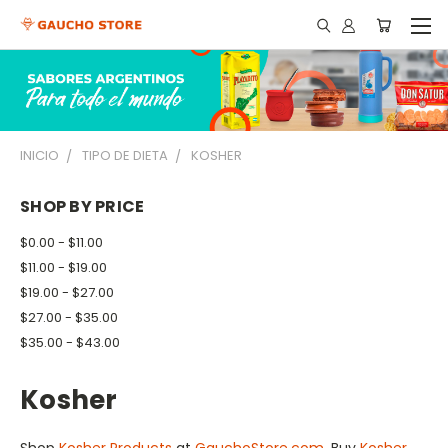
INICIO
TIPO DE DIETA
KOSHER
SHOP BY PRICE
$0.00 - $11.00
$11.00 - $19.00
$19.00 - $27.00
$27.00 - $35.00
$35.00 - $43.00
Kosher
Shop
Kosher Products
at
GauchoStore.com
. Buy
Kosher