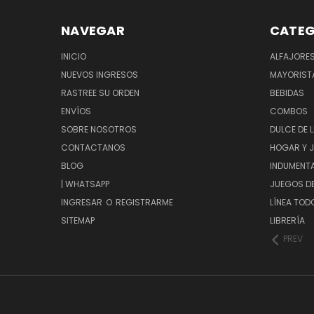
NAVEGAR
CATEG
INICIO
ALFAJORE
NUEVOS INGRESOS
MAYORIST
RASTREE SU ORDEN
BEBIDAS
ENVÍOS
COMBOS
SOBRE NOSOTROS
DULCE DE 
CONTACTANOS
HOGAR Y 
BLOG
INDUMENT
| WHATSAPP
JUEGOS D
INGRESAR
O
REGISTRARME
LÍNEA TOD
SITEMAP
LIBRERÍA
PREV