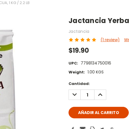
, 1 KG / 2.2 LB
Jactancia Yerba 
Jactancia
(1 review)
Wr
$19.90
7798134750016
UPC:
1.00 KGS
Weight:
Current
Cantidad:
Stock:
DECREASE
INCREASE
QUANTITY:
QUANTITY: