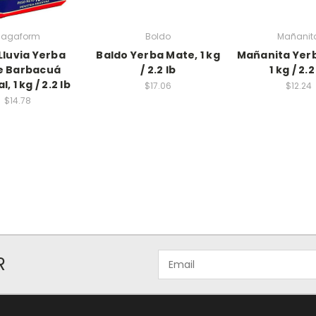
Sagaform
Boldo
Mañanit
 Lluvia Yerba
Baldo Yerba Mate, 1 kg
Mañanita Yer
e Barbacuá
/ 2.2 lb
1 kg / 2.2
, 1 kg / 2.2 lb
$17.06
$12.24
$14.78
Email
R