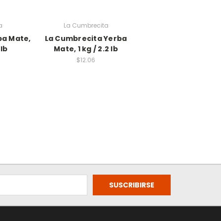
a
La Cumbrecita
ba Mate,
La Cumbrecita Yerba
 lb
Mate, 1 kg / 2.2 lb
$12.06