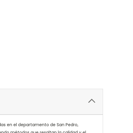
das en el departamento de San Pedro,
endo métodos que resaltan la calidad y el