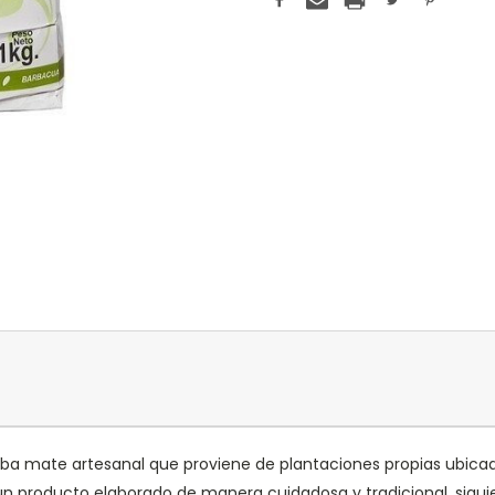
ba mate artesanal que proviene de plantaciones propias ubica
r un producto elaborado de manera cuidadosa y tradicional, sigui