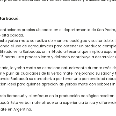
 Barbacuá:
antaciones propias ubicadas en el departamento de San Pedro, e
alta calidad.
sta yerba mate se realiza de manera ecológica y sustentable. 
ando el uso de agroquímicos para obtener un producto complet
ilizada es la Barbacuá, un método artesanal que implica exponer
15 horas. Este proceso lento y delicado contribuye a desarrolla
cado, la yerba mate se estaciona naturalmente durante más de
 y pulir las cualidades de la yerba mate, mejorando su sabor y 
ncia Barbacuá se caracteriza por tener una personalidad robu
ión ideal para quienes aprecian las yerbas mate con sabores in
do Barbacuá y el enfoque en la producción ecológica resaltan e
acuá. Esta yerba mate ofrece una experiencia única y diferenci
mate en Argentina.