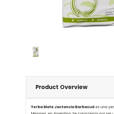
Product Overview
Yerba Mate Jactancia Barbacuá
es una yer
Misiones, en Argentina. Se caracteriza por se